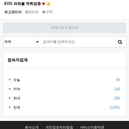
EOS 파워볼 먹튀검증
최고관리자
03-16
276
전체 2건
1 페이지
접속자집계
오늘
49
어제
116
최대
350
전체
11,951
회사소개
개인정보처리방침
서비스이용약관