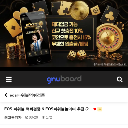
eos파워볼먹튀검증
EOS 파워볼 먹튀검증 & EOS파워볼놀이터 추천 (2…
최고관리자
03-20
172