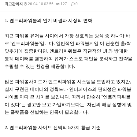
최고관리자
26-04-10 03:55
127
0
본문
1. 엔트리파워볼의 인기 비결과 시장의 변화
최근 파워볼 유저들 사이에서 가장 선호되는 방식 중 하나가 바
로 '엔트리파워볼'입니다. 일반적인 파워볼게임 이 단순한 홀/짝
맞추기에 집중한다면, 엔트리파워볼은 직관적인 UI 와 방대한
통계 데이터를 결합하여 유저가 스스로 패턴을 분석하고 전략을
수립할 수 있는 환경을 제공합니다.
많은 파워볼사이트가 엔트리파워볼 시스템을 도입하고 있지만,
실제 구현된 데이터의 정확도나 인터페이스의 편의성은 파워볼
사이트 마다 큰 차이를 보입니다. 따라서 단순히 "엔트리파워볼
이 있다"는 광고만 보고 가입하기보다는, 자신의 배팅 성향에 맞
는 플랫폼을 선별하는 안목이 필요합니다.
2. 엔트리파워볼 사이트 선택의 5가지 황금 기준