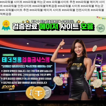
eos파워볼 사이트 eos파워볼 하는곳 eos 파워볼사이트 추천 eos파워볼 메이저 사이
트 eos파워볼 안전사이트 eos파워볼먹튀검증
eos파워볼 사이트 eos파워볼 하는곳
eos 파워볼사이트 추천 eos파워볼 메이저 사이트 eos파워볼 안전사이트 eos파워볼
먹튀검증