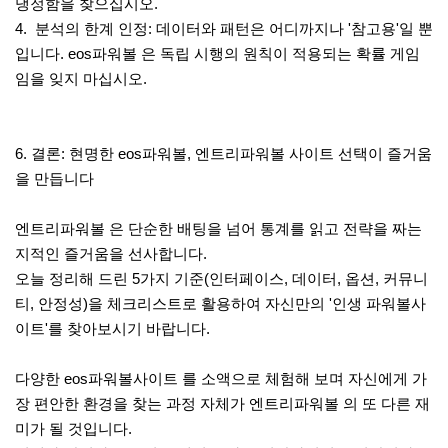
냉정함을 찾으십시오.
4. 분석의 한계 인정: 데이터와 패턴은 어디까지나 '참고용'일 뿐
입니다. eos파워볼 은 독립 시행의 원칙이 적용되는 확률 게임
임을 잊지 마십시오.
6. 결론: 현명한 eos파워볼, 엔트리파워볼 사이트 선택이 즐거움
을 만듭니다
엔트리파워볼 은 단순한 배팅을 넘어 통계를 읽고 전략을 짜는
지적인 즐거움을 선사합니다.
오늘 정리해 드린 5가지 기준(인터페이스, 데이터, 옵션, 커뮤니
티, 안정성)을 체크리스트로 활용하여 자신만의 '인생 파워볼사
이트'를 찾아보시기 바랍니다.
다양한 eos파워볼사이트 를 소액으로 체험해 보며 자신에게 가
장 편안한 환경을 찾는 과정 자체가 엔트리파워볼 의 또 다른 재
미가 될 것입니다.