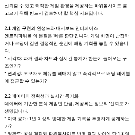
신뢰할 수 있고 쾌적한 게임 환경을 제공하는 파워볼사이트 를
고르기 위해 반드시 검토해야 할 핵심 지표입니다.
2.1 게임 구현의 완성도와 대시보드 인터페이스
엔트리파워볼 의 본질은 '빠른 판단'입니다. 게임 화면이 난잡하
거나 로딩이 길면 결정적인 순간에 배팅 기회를 놓칠 수 있습니
다.
* 시각화: 과거 결과 차트와 실시간 통계가 한눈에 들어오는 구
조인가?
* 편의성: 초보자도 메뉴를 헤매지 않고 즉각적으로 배팅 테이블
에 접근할 수 있는가?
2.2 데이터의 정확성과 실시간 동기화
데이터에 기반한 분석 게임인 만큼, 제공되는 정보의 '신뢰도'가
생명입니다.
* 이력 공개: 1년 이상의 방대한 게임 기록을 투명하게 공개하는
가?
* 정확도: 공식 결과와 파워볼사이트 반영 결과 사이에 단 1초의