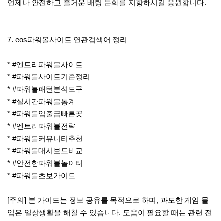
언제나 안전하고 즐거운 배팅 문화를 지향하시길 응원합니다.
7. eos파워볼사이트 연관검색어 정리
* #엔트리파워볼사이트
* #파워볼사이트기준정리
* #파워볼패턴분석도구
* #실시간파워볼통계
* #파워볼입출금빠른곳
* #엔트리파워볼전략
* #파워볼커뮤니티추천
* #파워볼대시보드비교
* #안전한파워볼놀이터
* #파워볼초보가이드
[주의] 본 가이드는 정보 공유를 목적으로 하며, 과도한 게임 몰
입은 일상생활을 해칠 수 있습니다. 도움이 필요할 때는 관련 전