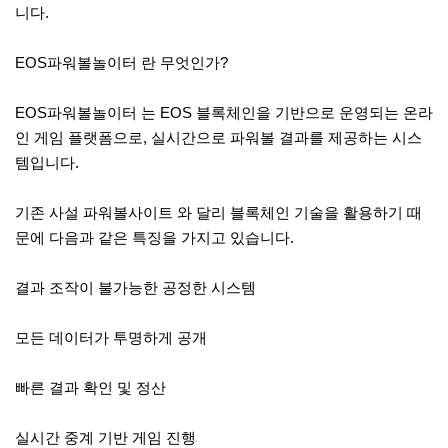
니다.
EOS파워볼놀이터 란 무엇인가?
EOS파워볼놀이터 는 EOS 블록체인을 기반으로 운영되는 온라
인 게임 플랫폼으로, 실시간으로 파워볼 결과를 제공하는 시스
템입니다.
기존 사설 파워볼사이트 와 달리 블록체인 기술을 활용하기 때
문에 다음과 같은 특징을 가지고 있습니다.
결과 조작이 불가능한 공정한 시스템
모든 데이터가 투명하게 공개
빠른 결과 확인 및 정산
실시간 중계 기반 게임 진행