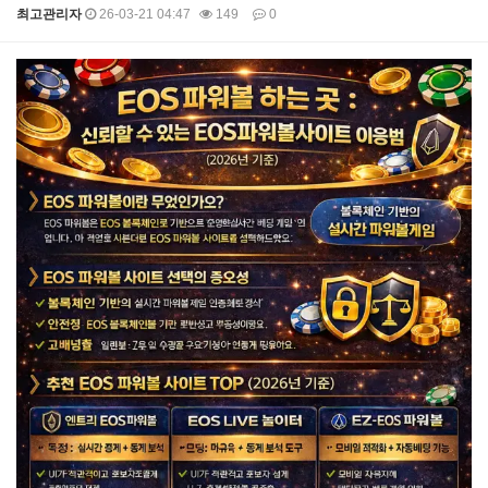
최고관리자
26-03-21 04:47
149
0
본문