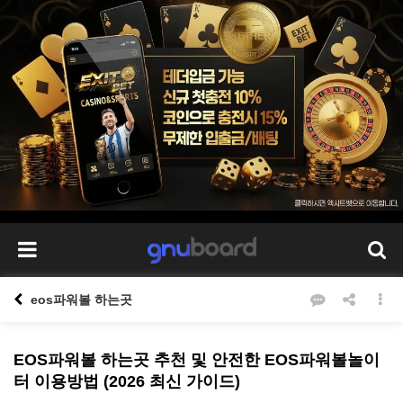
eos파워볼 하는곳
EOS파워볼 하는곳 추천 및 안전한 EOS파워볼놀이
터 이용방법 (2026 최신 가이드)