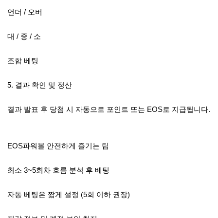
언더 / 오버
대 / 중 / 소
조합 베팅
5. 결과 확인 및 정산
결과 발표 후 당첨 시 자동으로 포인트 또는 EOS로 지급됩니다.
EOS파워볼 안전하게 즐기는 팁
최소 3~5회차 흐름 분석 후 베팅
자동 베팅은 짧게 설정 (5회 이하 권장)