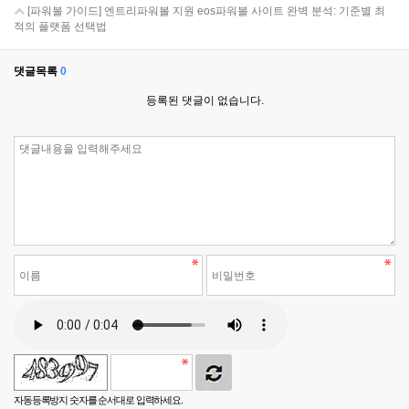
[파워볼 가이드] 엔트리파워볼 지원 eos파워볼 사이트 완벽 분석: 기준별 최
적의 플랫폼 선택법
댓글목록
0
등록된 댓글이 없습니다.
자동등록방지 숫자를 순서대로 입력하세요.