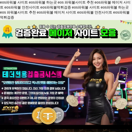
eos파워볼 사이트 eos파워볼 하는곳 eos 파워볼사이트 추천 eos파워볼 메이저 사이
트 eos파워볼 안전사이트 eos파워볼먹튀검증
eos파워볼 사이트 eos파워볼 하는곳
eos 파워볼사이트 추천 eos파워볼 메이저 사이트 eos파워볼 안전사이트 eos파워볼
먹튀검증