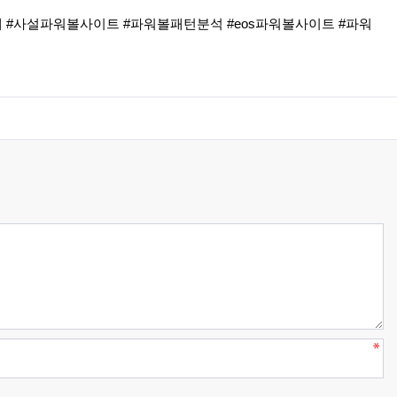
계 #사설파워볼사이트 #파워볼패턴분석 #eos파워볼사이트 #파워