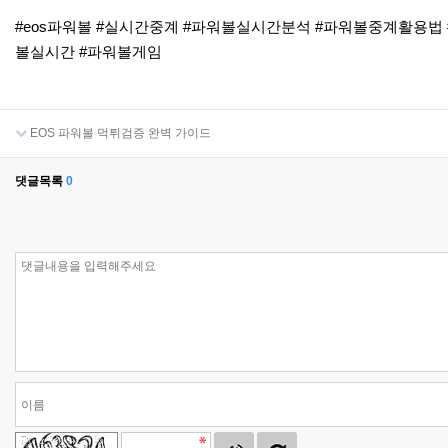
#eos파워볼 #실시간중계 #파워볼실시간분석 #파워볼중계활용법 
볼실시간 #파워볼게임
EOS 파워볼 먹튀검증 완벽 가이드
댓글목록
0