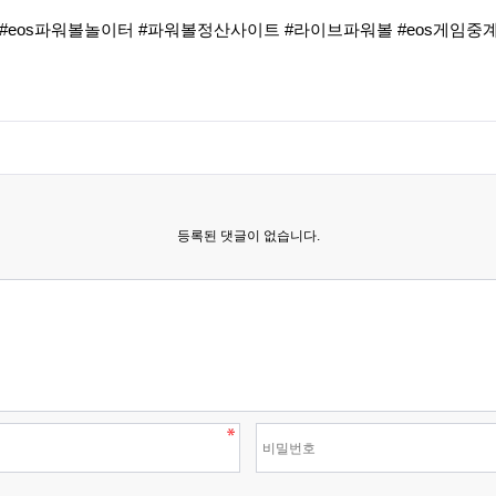
#eos파워볼놀이터 #파워볼정산사이트 #라이브파워볼 #eos게임중
등록된 댓글이 없습니다.