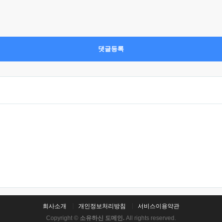
댓글등록
회사소개
개인정보처리방침
서비스이용약관
Copyright ©
소유하신 도메인.
All rights reserved.