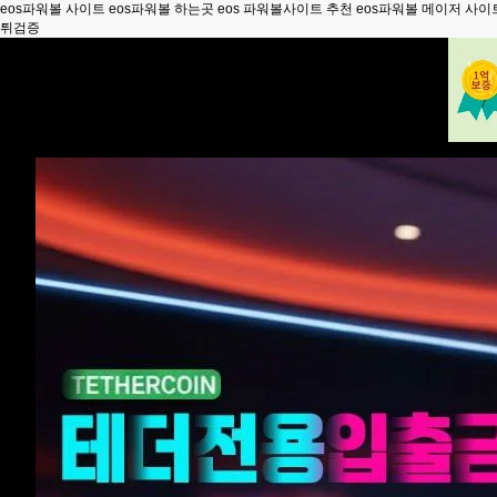
eos파워볼 사이트 eos파워볼 하는곳 eos 파워볼사이트 추천 eos파워볼 메이저 사
튀검증