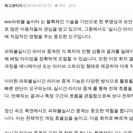
최고관리자
26-04-05 02:12
354
0
본문
eos파워볼 놀이터 는 블록체인 기술을 기반으로 한 투명성과 보안
로 많은 이용자들의 관심을 받고 있으며, 그중에서도 ‘실시간 라이
에 직접적인 영향을 주는 중요한 도구입니다.
파워볼실시간 라이브 중계란 각 회차의 진행 상황과 결과를 딜레이
해 베팅 타이밍을 정확하게 조절할 수 있습니다. 또한 이전 회차
과정을 애니메이션 또는 라이브 스트리밍 형태로 제공하여 더욱 
이러한 파워볼실시간 라이브 중계 기능은 다양한 방식으로 활용될 수 
빠른 판단이 요구되는데, 실시간 라이브 중계 를 통해 전체 흐름을
다. 반복되는 결과나 특정 구간의 흐름을 관찰함으로써 보다 전략
정산 속도 측면에서도 파워볼실시간 중계는 중요한 역할을 합니다.
니다. 이는 전체적인 게임 효율성을 높이고, 다음 회차로 빠르게
실시간 라이브 중계의 가장 큰 장점 중 하나는 투명성입니다. 이용자