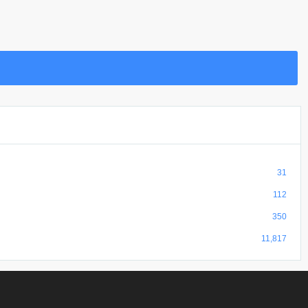
31
112
350
11,817