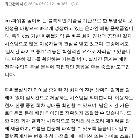
최고관리자
26-04-05 02:12
367
0
본문
eos파워볼 놀이터 는 블록체인 기술을 기반으로 한 투명성과 보
안성을 바탕으로 빠르게 성장하고 있는 온라인 베팅 플랫폼입니
다. 특히 eos 기반 파워볼게임 은 빠른 회차 진행과 공정한 결과
시스템으로 많은 이용자들의 관심을 받고 있으며, 그중에서도
‘실시간 라이브 중계’ 기능은 핵심적인 요소로 자리잡고 있습니
다. 단순히 결과를 확인하는 기능을 넘어, 실시간 중계는 베팅
전략 수립과 확률 분석에 직접적인 영향을 주는 중요한 도구입
니다.
파워볼실시간 라이브 중계란 각 회차의 진행 상황과 결과를 딜
레이 없이 실시간으로 제공하는 시스템을 의미합니다. 이용자는
현재 진행 중인 회차 상태를 확인할 수 있으며, 남은 시간 카운
트다운을 통해 베팅 타이밍을 정확하게 조절할 수 있습니다. 또
한 이전 회차 결과가 시각적으로 정리된 히스토리 데이터를 함
께 제공하여, 흐름을 한눈에 파악할 수 있도록 돕습니다. 일부
플랫폼에서는 번호 추첨 과정을 애니메이션 또는 라이브 스트리