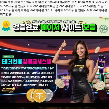
eos파워볼 사이트 eos파워볼 하는곳 eos 파워볼사이트 추천 eos파워볼 메이저 사이
트 eos파워볼 안전사이트 eos파워볼먹튀검증
eos파워볼 사이트 eos파워볼 하는곳
eos 파워볼사이트 추천 eos파워볼 메이저 사이트 eos파워볼 안전사이트 eos파워볼
먹튀검증