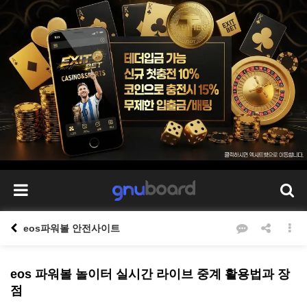
eos파워볼 안전사이트
eos 파워볼 놀이터 실시간 라이브 중계 활용법과 장
점