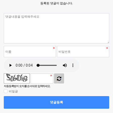
등록된 댓글이 없습니다.
자동등록방지 숫자를 순서대로 입력하세요.
비밀글
댓글등록